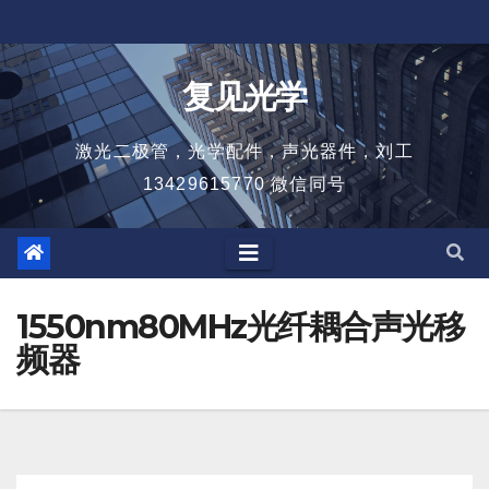
跳
至
内
复见光学
容
激光二极管，光学配件，声光器件，刘工
13429615770 微信同号
1550nm80MHz光纤耦合声光移
频器