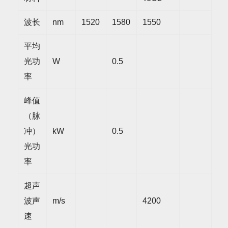
波长
nm
1520
1580
1550
平均
光功
W
0.5
率
峰值
（脉
冲）
kW
0.5
光功
率
超声
波声
m/s
4200
速