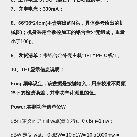
7、充电电流：300mA；
8
、66*36*24cm(不含突出的N头，具体参考给出的机
械图)；机身采用全数控加工的铝合金外壳组成，重量
小于100g。
9
、发货清单：带铝合金外壳主机*1+TYPE-C线*1。
10
、TFT显示信息说明：
Freq
:
频率设定，该数据是按键输入，用来校准不同频
率下的检波误差，
并非功率计测量的值
。
Power
:
实测功率值单位W
dBm 定义的是 miliwatt(毫瓦特)。0 dBm=1mw；
dBW 定义 watt。0 dBW= 10lg1W= 10lg1000mw =